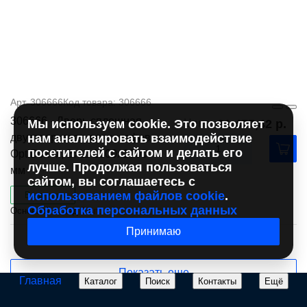
Арт. 306666
Код товара: 306666
306666 - Дверь сплошная
Цена
21 477,42 р.
Мы используем cookie. Это позволяет
двустворчатая для шкафов
нам анализировать взаимодействие
посетителей с сайтом и делать его
OptiBox M, ВхШ 1800х1000
лучше. Продолжая пользоваться
мм
сайтом, вы соглашаетесь с
использованием файлов cookie
.
В наличии
Обработка персональных данных
Основной склад
2 шт.
Принимаю
Показать еще
Главная
Каталог
Поиск
Контакты
Ещё