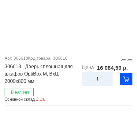
Арт. 306618
Код товара: 306618
306618 - Дверь сплошная для
Цена
16 084,50 р.
шкафов OptiBox M, ВхШ
2000х800 мм
В наличии
Основной склад
2 шт.