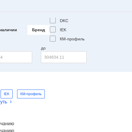
DKC
наличии
Бренд
IEK
КМ-профиль
до
IEK
КМ-профиль
уть
лчанию
лчанию