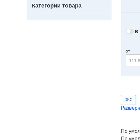
Категории товара
В 
от
DKC
Разверн
По умо
По умо