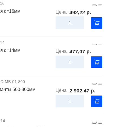
016
ая d=16мм
Цена
492,22 р.
014
ая d=14мм
Цена
477,07 р.
0D-MB-01-800
мачты 500-800мм
Цена
2 902,47 р.
014