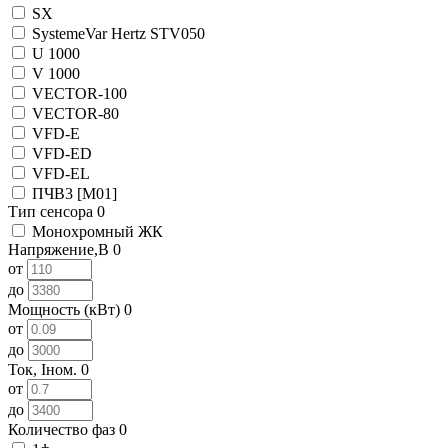
SX
SystemeVar Hertz STV050
U 1000
V 1000
VECTOR-100
VECTOR-80
VFD-E
VFD-ED
VFD-EL
ПЧВ3 [М01]
Тип сенсора
0
Монохромный ЖК
Напряжение,В
0
от
до
Мощность (кВт)
0
от
до
Ток, Iном.
0
от
до
Количество фаз
0