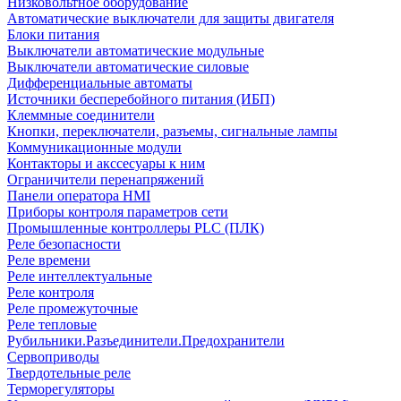
Низковольтное оборудование
Автоматические выключатели для защиты двигателя
Блоки питания
Выключатели автоматические модульные
Выключатели автоматические силовые
Дифференциальные автоматы
Источники бесперебойного питания (ИБП)
Клеммные соединители
Кнопки, переключатели, разъемы, сигнальные лампы
Коммуникационные модули
Контакторы и акссесуары к ним
Ограничители перенапряжений
Панели оператора HMI
Приборы контроля параметров сети
Промышленные контроллеры PLC (ПЛК)
Реле безопасности
Реле времени
Реле интеллектуальные
Реле контроля
Реле промежуточные
Реле тепловые
Рубильники.Разъединители.Предохранители
Сервоприводы
Твердотельные реле
Терморегуляторы