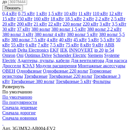
до
Показать
0,4 кВт
0,75 кВт
1 кВт
1,5 кВт
10 кВт
11 кВт
110 кВт
12 кВт
15 кВт
150 кВт
160 кВт
18 кВт
18,5 кВт
2 кВт
2,2 кВт
2,5 кВт
20 кВт
200 кВт
21 кВт
22 кВт
220 вольт
220 кВт
3 кВт
3,5 кВт
30 кВт
37 кВт
380 вольт
380 вольт 1,5 кВт
380 вольт 2,2 кВт
380 вольт 3 кВт
380 вольт 4 кВт
380 вольт 5 кВт
380 вольт 5,5
кВт
380 вольт 7,5 кВт
4 кВт
40 кВт
45 кВт
5 кВт
5,5 кВт
50
кВт
55 кВт
6 кВт
7 кВт
7,5 кВт
75 кВт
8 кВт
9 кВт
ABB
Dekraft
Delta Electronics
EKF
IEK
INNOVERT
ip 20
ip 54
Omron
Oni
Optimus Drive
Schneider Electric
Siemens
Systeme
Electric
Адаптеры, пульты, кабели
Для вентилятора
Для насоса
Дроссели
КЭАЗ
Модули расширения
Монтажные аксессуары
ОВЕН
Однофазные
Однофазные 220 вольт
Тормозные
резисторы
Трехфазные
Трехфазные 220 вольт
Трехфазные 3
кВт
Трехфазные 380 вольт
Трехфазные 5 кВт
Фильтры
Развернуть
По умолчанию
По умолчанию
По популярности
Сначала дешевые
Сначала дорогие
Сначала новинки
Арт. 3G3MX2-AB004-EV2