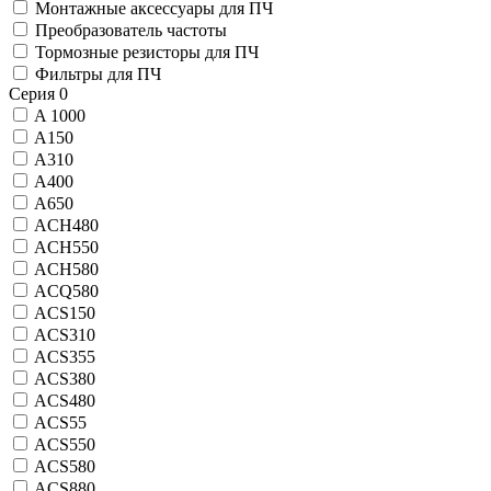
Монтажные аксессуары для ПЧ
Преобразователь частоты
Тормозные резисторы для ПЧ
Фильтры для ПЧ
Серия
0
A 1000
A150
A310
A400
A650
ACH480
ACH550
ACH580
ACQ580
ACS150
ACS310
ACS355
ACS380
ACS480
ACS55
ACS550
ACS580
ACS880