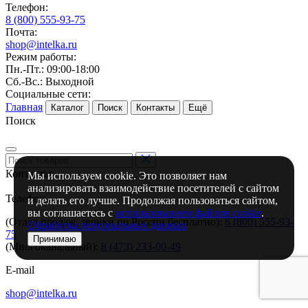
Телефон:
8 (800) 555-93-75
Почта:
shop@intelka.ru
Режим работы:
Пн.-Пт.: 09:00-18:00
Сб.-Вс.: Выходной
Социальные сети:
Главная
Каталог
Поиск
Контакты
Ещё
Поиск
Контакты
Мы используем cookie. Это позволяет нам
анализировать взаимодействие посетителей с сайтом
Телефон
и делать его лучше. Продолжая пользоваться сайтом,
вы соглашаетесь с
использованием файлов cookie
.
(Отдел продаж, звонки по России бесплатно):
8 (800) 555-93-
Обработка персональных данных
75
Принимаю
(Многоканальный):
8 (473) 233-00-49
E-mail
shop@intelka.ru