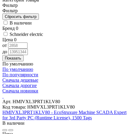
Фильтр
Фильтр
В наличии
Бренд
0
Schneider electric
Цена
0
от
до
Показать
По умолчанию
По умолчанию
По популярности
Сначала дешевые
Сначала дорогие
Сначала новинки
Арт. HMIVXL3PRT1KLV80
Код товара: HMIVXL3PRT1KLV80
HMIVXL3PRT1KLV80 - EcoStruxure Machine SCADA Expert
for 3rd Party PC (Runtime License), 1500 Tags
В наличии
Цена