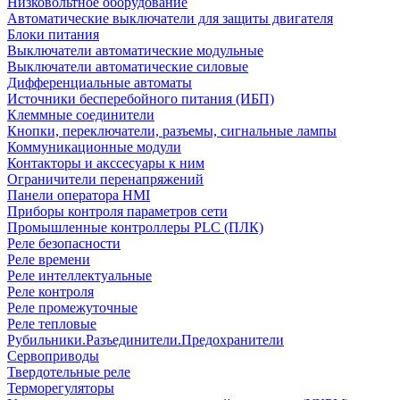
Низковольтное оборудование
Автоматические выключатели для защиты двигателя
Блоки питания
Выключатели автоматические модульные
Выключатели автоматические силовые
Дифференциальные автоматы
Источники бесперебойного питания (ИБП)
Клеммные соединители
Кнопки, переключатели, разъемы, сигнальные лампы
Коммуникационные модули
Контакторы и акссесуары к ним
Ограничители перенапряжений
Панели оператора HMI
Приборы контроля параметров сети
Промышленные контроллеры PLC (ПЛК)
Реле безопасности
Реле времени
Реле интеллектуальные
Реле контроля
Реле промежуточные
Реле тепловые
Рубильники.Разъединители.Предохранители
Сервоприводы
Твердотельные реле
Терморегуляторы