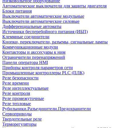
Низковольтное оборудование
Автоматические выключатели для защиты двигателя
Блоки питания
Выключатели автоматические модульные
Выключатели автоматические силовые
Дифференциальные автоматы
Источники бесперебойного питания (ИБП)
Клеммные соединители
Кнопки, переключатели, разъемы, сигнальные лампы
Коммуникационные модули
Контакторы и акссесуары к ним
Ограничители перенапряжений
Панели оператора HMI
Приборы контроля параметров сети
Промышленные контроллеры PLC (ПЛК)
Реле безопасности
Реле времени
Реле интеллектуальные
Реле контроля
Реле промежуточные
Реле тепловые
Рубильники.Разъединители.Предохранители
Сервоприводы
Твердотельные реле
Терморегуляторы