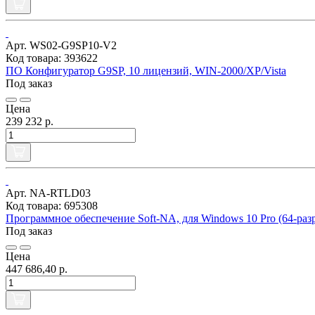
Арт. WS02-G9SP10-V2
Код товара: 393622
ПО Конфигуратор G9SP, 10 лицензий, WIN-2000/XP/Vista
Под заказ
Цена
239 232 р.
Арт. NA-RTLD03
Код товара: 695308
Программное обеспечение Soft-NA, для Windows 10 Pro (64-разр
Под заказ
Цена
447 686,40 р.