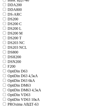
Basic ВДТ-40
DDA200
DDA800
DS-ARC
DS200
DS200 C
DS200 L
DS200 M
DS200 T
DS203 NC
DS203 NCL
DS800
DSH200
DSN200
F200
OptiDin D63
OptiDin D63 4,5кА
OptiDin D63 6kA
OptiDin DM63
OptiDin DM63 4,5кА
OptiDin VD63
OptiDin VD63 10кА
PROxima АВДТ-63