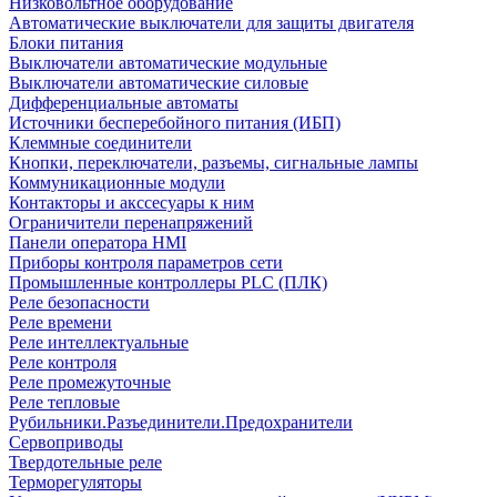
Низковольтное оборудование
Автоматические выключатели для защиты двигателя
Блоки питания
Выключатели автоматические модульные
Выключатели автоматические силовые
Дифференциальные автоматы
Источники бесперебойного питания (ИБП)
Клеммные соединители
Кнопки, переключатели, разъемы, сигнальные лампы
Коммуникационные модули
Контакторы и акссесуары к ним
Ограничители перенапряжений
Панели оператора HMI
Приборы контроля параметров сети
Промышленные контроллеры PLC (ПЛК)
Реле безопасности
Реле времени
Реле интеллектуальные
Реле контроля
Реле промежуточные
Реле тепловые
Рубильники.Разъединители.Предохранители
Сервоприводы
Твердотельные реле
Терморегуляторы