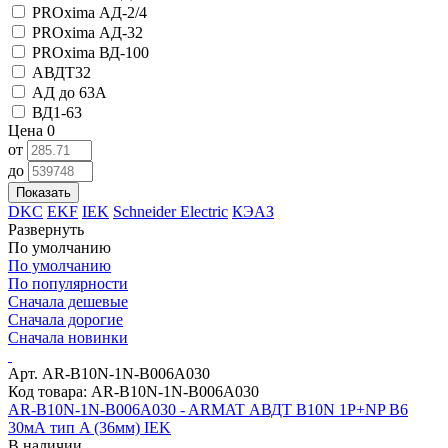
PROxima АД-2/4
PROxima АД-32
PROxima ВД-100
АВДТ32
АД до 63А
ВД1-63
Цена
0
от
до
Показать
DKC
EKF
IEK
Schneider Electric
КЭАЗ
Развернуть
По умолчанию
По умолчанию
По популярности
Сначала дешевые
Сначала дорогие
Сначала новинки
Арт. AR-B10N-1N-B006A030
Код товара: AR-B10N-1N-B006A030
AR-B10N-1N-B006A030 - ARMAT АВДТ B10N 1P+NP B6
30мА тип A (36мм) IEK
В наличии