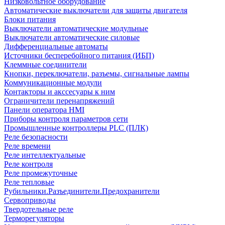
Низковольтное оборудование
Автоматические выключатели для защиты двигателя
Блоки питания
Выключатели автоматические модульные
Выключатели автоматические силовые
Дифференциальные автоматы
Источники бесперебойного питания (ИБП)
Клеммные соединители
Кнопки, переключатели, разъемы, сигнальные лампы
Коммуникационные модули
Контакторы и акссесуары к ним
Ограничители перенапряжений
Панели оператора HMI
Приборы контроля параметров сети
Промышленные контроллеры PLC (ПЛК)
Реле безопасности
Реле времени
Реле интеллектуальные
Реле контроля
Реле промежуточные
Реле тепловые
Рубильники.Разъединители.Предохранители
Сервоприводы
Твердотельные реле
Терморегуляторы