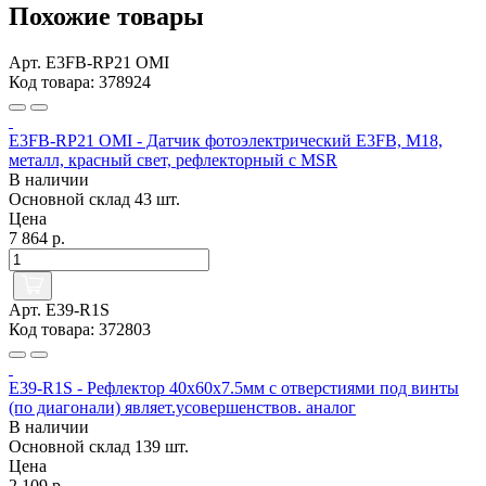
Похожие товары
Арт. E3FB-RP21 OMI
Код товара: 378924
E3FB-RP21 OMI - Датчик фотоэлектрический E3FB, M18,
металл, красный свет, рефлекторный с MSR
В наличии
Основной склад
43 шт.
Цена
7 864 р.
Арт. E39-R1S
Код товара: 372803
E39-R1S - Рефлектор 40x60x7.5мм с отверстиями под винты
(по диагонали) являет.усовершенствов. аналог
В наличии
Основной склад
139 шт.
Цена
2 109 р.