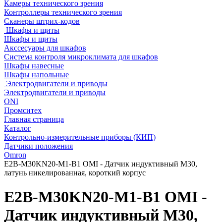
Камеры технического зрения
Контроллеры технического зрения
Сканеры штрих-кодов
Шкафы и щиты
Шкафы и щиты
Акссесуары для шкафов
Система контроля микроклимата для шкафов
Шкафы навесные
Шкафы напольные
Электродвигатели и приводы
Электродвигатели и приводы
ONI
Промситех
Главная страница
Каталог
Контрольно-измерительные приборы (КИП)
Датчики положения
Omron
E2B-M30KN20-M1-B1 OMI - Датчик индуктивный M30,
латунь никелированная, короткий корпус
E2B-M30KN20-M1-B1 OMI -
Датчик индуктивный M30,