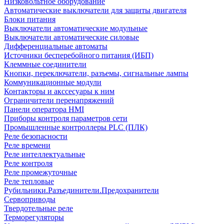
Низковольтное оборудование
Автоматические выключатели для защиты двигателя
Блоки питания
Выключатели автоматические модульные
Выключатели автоматические силовые
Дифференциальные автоматы
Источники бесперебойного питания (ИБП)
Клеммные соединители
Кнопки, переключатели, разъемы, сигнальные лампы
Коммуникационные модули
Контакторы и акссесуары к ним
Ограничители перенапряжений
Панели оператора HMI
Приборы контроля параметров сети
Промышленные контроллеры PLC (ПЛК)
Реле безопасности
Реле времени
Реле интеллектуальные
Реле контроля
Реле промежуточные
Реле тепловые
Рубильники.Разъединители.Предохранители
Сервоприводы
Твердотельные реле
Терморегуляторы