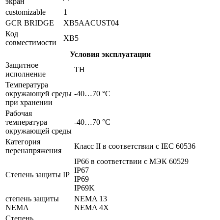
экран
customizable
1
GCR BRIDGE
XB5AACUST04
Код
XB5
совместимости
Условия эксплуатации
Защитное
TH
исполнение
Температура
окружающей среды
-40…70 °C
при хранении
Рабочая
температура
-40…70 °C
окружающей среды
Категория
Класс II в соответствии с IEC 60536
перенапряжения
IP66 в соответствии с МЭК 60529
IP67
Степень защиты IP
IP69
IP69K
степень защиты
NEMA 13
NEMA
NEMA 4X
Степень