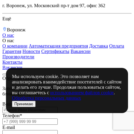
г. Воронеж, ул. Московский пр-т дом 97, офис 362
Ещё
Воронеж
О нас
О нас
О компании
Автоматизация предприятия
Доставка
Оплата
Гарантия
Новости
Сертификаты
Вакансии
Производители
Контакты
Вакансии
Мы используем cookie. Это позволяет нам
Обратная связь
анализировать взаимодействие посетителей с сайтом
и делать его лучше. Продолжая пользоваться сайтом,
Запоните форму обратной связи и мы свяжемся с вами в
вы соглашаетесь с
использованием файлов cookie
.
ближайшее время.
Обработка персональных данных
Ваше имя*
Принимаю
Телефон*
E-mail