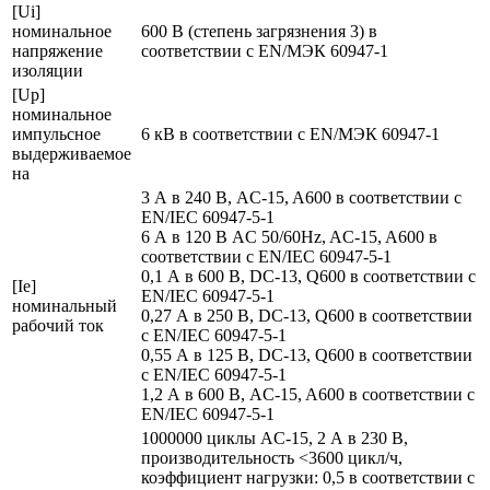
[Ui]
номинальное
600 В (степень загрязнения 3) в
напряжение
соответствии с EN/МЭК 60947-1
изоляции
[Up]
номинальное
импульсное
6 кВ в соответствии с EN/МЭК 60947-1
выдерживаемое
на
3 А в 240 В, AC-15, A600 в соответствии с
EN/IEC 60947-5-1
6 А в 120 В AC 50/60Hz, AC-15, A600 в
соответствии с EN/IEC 60947-5-1
0,1 А в 600 В, DC-13, Q600 в соответствии с
[Ie]
EN/IEC 60947-5-1
номинальный
0,27 А в 250 В, DC-13, Q600 в соответствии
рабочий ток
с EN/IEC 60947-5-1
0,55 А в 125 В, DC-13, Q600 в соответствии
с EN/IEC 60947-5-1
1,2 А в 600 В, AC-15, A600 в соответствии с
EN/IEC 60947-5-1
1000000 циклы AC-15, 2 А в 230 В,
производительность <3600 цикл/ч,
коэффициент нагрузки: 0,5 в соответствии с