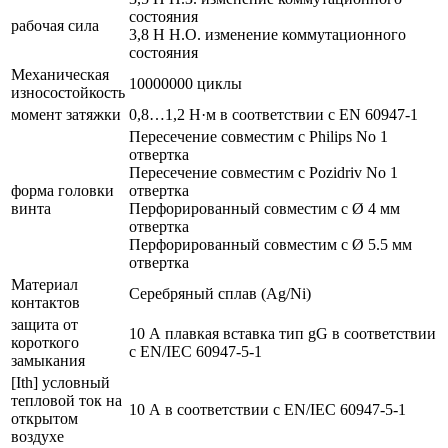
состояния
рабочая сила
3,8 Н Н.О. изменение коммутационного
состояния
Механическая
10000000 циклы
износостойкость
момент затяжки
0,8…1,2 Н·м в соответствии с EN 60947-1
Пересечение совместим с Philips No 1
отвертка
Пересечение совместим с Pozidriv No 1
форма головки
отвертка
винта
Перфорированный совместим с Ø 4 мм
отвертка
Перфорированный совместим с Ø 5.5 мм
отвертка
Материал
Серебряный сплав (Ag/Ni)
контактов
защита от
10 А плавкая вставка тип gG в соответствии
короткого
с EN/IEC 60947-5-1
замыкания
[Ith] условный
тепловой ток на
10 А в соответствии с EN/IEC 60947-5-1
открытом
воздухе