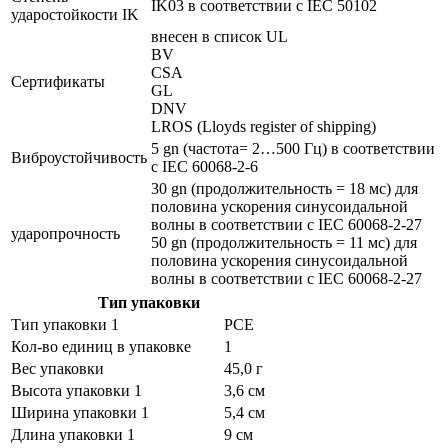
IK03 в соответствии с IEC 50102
ударостойкости IK
внесен в список UL
BV
CSA
Сертификаты
GL
DNV
LROS (Lloyds register of shipping)
5 gn (частота= 2…500 Гц) в соответствии
Виброустойчивость
с IEC 60068-2-6
30 gn (продолжительность = 18 мс) для
половина ускорения синусоидальной
волны в соответствии с IEC 60068-2-27
ударопрочность
50 gn (продолжительность = 11 мс) для
половина ускорения синусоидальной
волны в соответствии с IEC 60068-2-27
Тип упаковки
Тип упаковки 1
PCE
Кол-во единиц в упаковке
1
Вес упаковки
45,0 г
Высота упаковки 1
3,6 см
Ширина упаковки 1
5,4 см
Длина упаковки 1
9 см