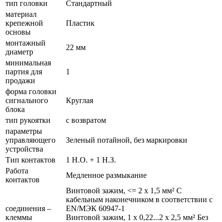
тип головки
Стандартный
материал
крепежной
Пластик
основы
монтажный
22 мм
диаметр
минимальная
партия для
1
продажи
форма головки
сигнального
Круглая
блока
тип рукоятки
с возвратом
параметры
управляющего
Зеленый потайной, без маркировки
устройства
Тип контактов
1 Н.О. + 1 Н.З.
Работа
Медленное размыкание
контактов
Винтовой зажим, <= 2 x 1,5 мм² С
кабельным наконечником в соответствии с
соединения –
EN/МЭК 60947-1
клеммы
Винтовой зажим, 1 x 0,22...2 x 2,5 мм² Без