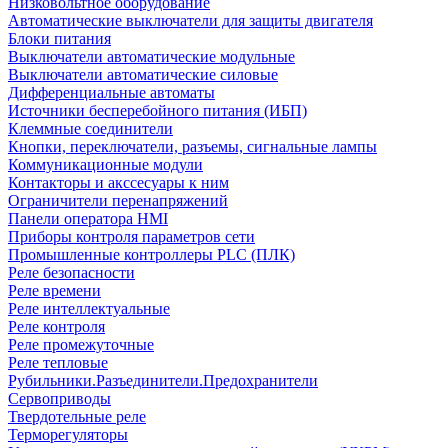
Низковольтное оборудование
Автоматические выключатели для защиты двигателя
Блоки питания
Выключатели автоматические модульные
Выключатели автоматические силовые
Дифференциальные автоматы
Источники бесперебойного питания (ИБП)
Клеммные соединители
Кнопки, переключатели, разъемы, сигнальные лампы
Коммуникационные модули
Контакторы и акссесуары к ним
Ограничители перенапряжений
Панели оператора HMI
Приборы контроля параметров сети
Промышленные контроллеры PLC (ПЛК)
Реле безопасности
Реле времени
Реле интеллектуальные
Реле контроля
Реле промежуточные
Реле тепловые
Рубильники.Разъединители.Предохранители
Сервоприводы
Твердотельные реле
Терморегуляторы