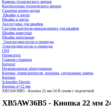
Камеры технического зрения
Контроллеры технического зрения
Сканеры штрих-кодов
Шкафы и щиты
Шкафы и щиты
Акссесуары для шкафов
Система контроля микроклимата для шкафов
Шкафы навесные
Шкафы напольные
Электродвигатели и приводы
Электродвигатели и приводы
ONI
Промситех
Главная страница
Каталог
Низковольтное оборудование
Кнопки, переключатели, разъемы, сигнальные лампы
Кнопки
Schneider Electric
Кнопки d=22 мм
XB5AW36B5 - Кнопка 22 мм 24 В синяя с подсветкой
XB5AW36B5 - Кнопка 22 мм 24