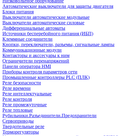
Низковольтное оборудование
Автоматические выключатели для защиты двигателя
Блоки питания
Выключатели автоматические модульные
Выключатели автоматические силовые
Дифференциальные автоматы
Источники бесперебойного питания (ИБП)
Клеммные соединители
Кнопки, переключатели, разъемы, сигнальные лампы
Коммуникационные модули
Контакторы и акссесуары к ним
Ограничители перенапряжений
Панели оператора HMI
Приборы контроля параметров сети
Промышленные контроллеры PLC (ПЛК)
Реле безопасности
Реле времени
Реле интеллектуальные
Реле контроля
Реле промежуточные
Реле тепловые
Рубильники.Разъединители.Предохранители
Сервоприводы
Твердотельные реле
Терморегуляторы