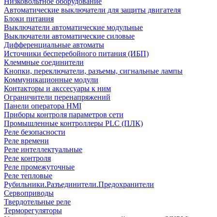
Низковольтное оборудование
Автоматические выключатели для защиты двигателя
Блоки питания
Выключатели автоматические модульные
Выключатели автоматические силовые
Дифференциальные автоматы
Источники бесперебойного питания (ИБП)
Клеммные соединители
Кнопки, переключатели, разъемы, сигнальные лампы
Коммуникационные модули
Контакторы и акссесуары к ним
Ограничители перенапряжений
Панели оператора HMI
Приборы контроля параметров сети
Промышленные контроллеры PLC (ПЛК)
Реле безопасности
Реле времени
Реле интеллектуальные
Реле контроля
Реле промежуточные
Реле тепловые
Рубильники.Разъединители.Предохранители
Сервоприводы
Твердотельные реле
Терморегуляторы