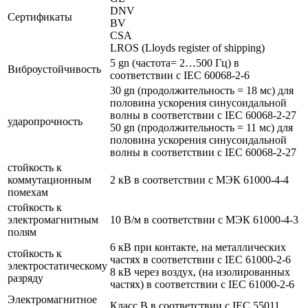
DNV
Сертификаты
BV
CSA
LROS (Lloyds register of shipping)
5 gn (частота= 2…500 Гц) в
Виброустойчивость
соответствии с IEC 60068-2-6
30 gn (продолжительность = 18 мс) для
половина ускорения синусоидальной
волны в соответствии с IEC 60068-2-27
ударопрочность
50 gn (продолжительность = 11 мс) для
половина ускорения синусоидальной
волны в соответствии с IEC 60068-2-27
стойкость к
коммутационным
2 кВ в соответствии с МЭК 61000-4-4
помехам
стойкость к
электромагнитным
10 В/м в соответствии с МЭК 61000-4-3
полям
6 кВ при контакте, на металлических
стойкость к
частях в соответствии с IEC 61000-2-6
электростатическому
8 кВ через воздух, (на изолированных
разряду
частях) в соответствии с IEC 61000-2-6
Электромагнитное
Класс B в соответствии с IEC 55011