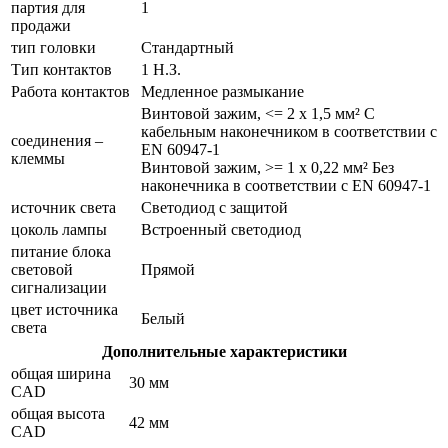
партия для
1
продажи
тип головки
Стандартный
Тип контактов
1 Н.З.
Работа контактов
Медленное размыкание
Винтовой зажим, <= 2 x 1,5 мм² С
кабельным наконечником в соответствии с
соединения –
EN 60947-1
клеммы
Винтовой зажим, >= 1 x 0,22 мм² Без
наконечника в соответствии с EN 60947-1
источник света
Светодиод с защитой
цоколь лампы
Встроенный светодиод
питание блока
световой
Прямой
сигнализации
цвет источника
Белый
света
Дополнительные характеристики
общая ширина
30 мм
CAD
общая высота
42 мм
CAD