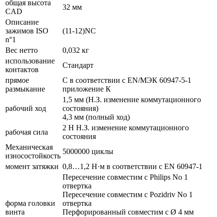
общая высота
32 мм
CAD
Описание
зажимов ISO
(11-12)NC
n°1
Вес нетто
0,032 кг
использование
Стандарт
контактов
прямое
С в соответствии с EN/МЭК 60947-5-1
размыкание
приложение К
1,5 мм (Н.З. изменение коммутационного
рабочий ход
состояния)
4,3 мм (полный ход)
2 Н Н.З. изменение коммутационного
рабочая сила
состояния
Механическая
5000000 циклы
износостойкость
момент затяжки
0,8…1,2 Н·м в соответствии с EN 60947-1
Пересечение совместим с Philips No 1
отвертка
Пересечение совместим с Pozidriv No 1
форма головки
отвертка
винта
Перфорированный совместим с Ø 4 мм