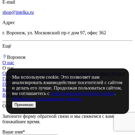
E-mail
shop@intelka.ru
Адрес
г. Воронеж, ул. Московский пр-т дом 97, офис 362
Ещё
Воронеж
О нас
О нас
О компании
Автоматизация предприятия
Доставка
Оплата
Мы используем cookie. Это позволяет нам
Гарантия
Новости
Сертификаты
Вакансии
анализировать взаимодействие посетителей с сайтом
Производители
и делать его лучше. Продолжая пользоваться сайтом,
Контакты
вы соглашаетесь с
использованием файлов cookie
.
Вакансии
Обработка персональных данных
Принимаю
Обратная связь
Запоните форму обратной связи и мы свяжемся с вами в
ближайшее время.
Ваше имя*