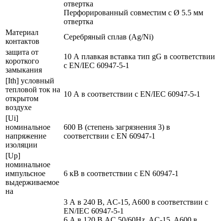
отвертка
Перфорированный совместим с Ø 5.5 мм
отвертка
Материал
Серебряный сплав (Ag/Ni)
контактов
защита от
10 А плавкая вставка тип gG в соответствии
короткого
с EN/IEC 60947-5-1
замыкания
[Ith] условный
тепловой ток на
10 А в соответствии с EN/IEC 60947-5-1
открытом
воздухе
[Ui]
номинальное
600 В (степень загрязнения 3) в
напряжение
соответствии с EN 60947-1
изоляции
[Up]
номинальное
импульсное
6 кВ в соответствии с EN 60947-1
выдерживаемое
на
3 А в 240 В, AC-15, A600 в соответствии с
EN/IEC 60947-5-1
6 А в 120 В AC 50/60Hz, AC-15, A600 в