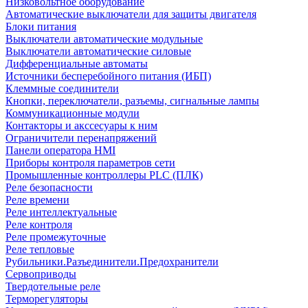
Низковольтное оборудование
Автоматические выключатели для защиты двигателя
Блоки питания
Выключатели автоматические модульные
Выключатели автоматические силовые
Дифференциальные автоматы
Источники бесперебойного питания (ИБП)
Клеммные соединители
Кнопки, переключатели, разъемы, сигнальные лампы
Коммуникационные модули
Контакторы и акссесуары к ним
Ограничители перенапряжений
Панели оператора HMI
Приборы контроля параметров сети
Промышленные контроллеры PLC (ПЛК)
Реле безопасности
Реле времени
Реле интеллектуальные
Реле контроля
Реле промежуточные
Реле тепловые
Рубильники.Разъединители.Предохранители
Сервоприводы
Твердотельные реле
Терморегуляторы