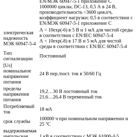
EN/МЭК 60947-5-1 приложение С
1000000 циклы, DC-13, 0,5 А в 24 В,
производительность <3600 цикл/ч,
коэффициент нагрузки: 0,5 в соответствии с
EN/МЭК 60947-5-1 приложение С
Λ < 10exp(-6) в 5 В и 1 мА для чистой среды
электрическая
в соответствии с EN/IEC 60947-5-4
надежность
Λ < 10exp(-8) в 17 В и 5 мА для чистой
МЭК 60947-5-4
среды в соответствии с EN/IEC 60947-5-4
Тип
Постоянный
сигнализации
[Us]
номинальное
24 В пер./пост. ток в 50/60 Гц
напряжение
питания
пределы
19,2…30 В постоянный ток
напряжения
21,6…26,4 В переменный ток
питания
Потребляемый
18 мА
ток
100000 ч при номинальном напряжении и
срок службы
25 °C
выдерживаемая
импульсная
1 кВ в соответствии с МЭК 61000-4-5