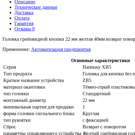
Описание
Технические данные
Доставка
Оплата
Гарантия
Отзывы
0
Головка грибовидной кнопки 22 мм желтая 40мм возврат пово
Применение:
Автоматизация предприятия
Основные характеристики
Серия
Harmony XB5
Тип продукта
Головка для кнопки без 
Краткое название устройства
ZB5
материал окантовки
Тёмно-серый пластиков
тип головки
Стандартный
монтажный диаметр
22 мм
минимальная партия для продажи
1
форма головки сигнального блока
Круглая
тип рукоятки
с фиксацией
Сброс
Возврат с поворотом
параметры управляющего устройства
Желтый грибовидная гол