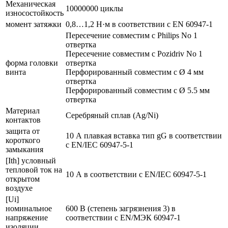
Механическая
10000000 циклы
износостойкость
момент затяжки
0,8…1,2 Н·м в соответствии с EN 60947-1
Пересечение совместим с Philips No 1
отвертка
Пересечение совместим с Pozidriv No 1
форма головки
отвертка
винта
Перфорированный совместим с Ø 4 мм
отвертка
Перфорированный совместим с Ø 5.5 мм
отвертка
Материал
Серебряный сплав (Ag/Ni)
контактов
защита от
10 А плавкая вставка тип gG в соответствии
короткого
с EN/IEC 60947-5-1
замыкания
[Ith] условный
тепловой ток на
10 А в соответствии с EN/IEC 60947-5-1
открытом
воздухе
[Ui]
номинальное
600 В (степень загрязнения 3) в
напряжение
соответствии с EN/МЭК 60947-1
изоляции