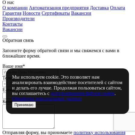
О нас
О компании
Автоматизация предприятия
Доставка
Оплата
Гарантия
Новости
Сертификаты
Вакансии
Производители
Контакты
Вакансии
Обратная связь
Запоните форму обратной связи и мы свяжемся с вами в
ближайшее время.
Ваше имя*
Мы используем cookie. Это позволяет нам
Телефон*
анализировать взаимодействие посетителей с сайтом
и делать его лучше. Продолжая пользоваться сайтом,
E-mail
вы соглашаетесь с
использованием файлов cookie
.
Обработка персональных данных
Комментарий
Принимаю
Отправляя форму, вы принимаете
политику использования