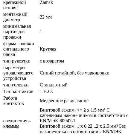
крепежной
Zamak
основы
монтажный
22 мм
диаметр
минимальная
партия для
1
продажи
форма головки
сигнального
Круглая
блока
тип рукоятки
с возвратом
параметры
управляющего
Синий потайной, без маркировки
устройства
тип головки
Стандартный
Тип контактов
1 Н.О.
Работа
Медленное размыкание
контактов
Винтовой зажим, <= 2 x 1,5 мм² С
кабельным наконечником в соответствии с
соединения –
EN/МЭК 60947-1
клеммы
Винтовой зажим, 1 x 0,22...2 x 2,5 мм² Без
наконечника в соответствии с EN/МЭК