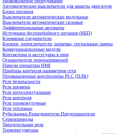
Низковольтное оборудование
Автоматические выключатели для защиты двигателя
Блоки питания
Выключатели автоматические модульные
Выключатели автоматические силовые
Дифференциальные автоматы
Источники бесперебойного питания (ИБП)
Клеммные соединители
Кнопки, переключатели, разъемы, сигнальные лампы
Коммуникационные модули
Контакторы и акссесуары к ним
Ограничители перенапряжений
Панели оператора HMI
Приборы контроля параметров сети
Промышленные контроллеры PLC (ПЛК)
Реле безопасности
Реле времени
Реле интеллектуальные
Реле контроля
Реле промежуточные
Реле тепловые
Рубильники.Разъединители.Предохранители
Сервоприводы
Твердотельные реле
Терморегуляторы