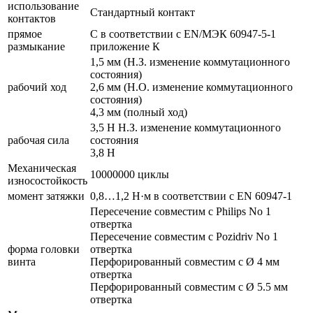
использование
Стандартный контакт
контактов
прямое
С в соответствии с EN/МЭК 60947-5-1
размыкание
приложение К
1,5 мм (Н.З. изменение коммутационного
состояния)
рабочий ход
2,6 мм (Н.О. изменение коммутационного
состояния)
4,3 мм (полный ход)
3,5 Н Н.З. изменение коммутационного
рабочая сила
состояния
3,8 Н
Механическая
10000000 циклы
износостойкость
момент затяжки
0,8…1,2 Н·м в соответствии с EN 60947-1
Пересечение совместим с Philips No 1
отвертка
Пересечение совместим с Pozidriv No 1
форма головки
отвертка
винта
Перфорированный совместим с Ø 4 мм
отвертка
Перфорированный совместим с Ø 5.5 мм
отвертка