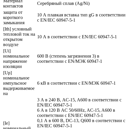
Материал
Серебряный сплав (Ag/Ni)
контактов
защита от
10 А плавкая вставка тип gG в соответствии
короткого
с EN/IEC 60947-5-1
замыкания
[Ith] условный
тепловой ток на
10 А в соответствии с EN/IEC 60947-5-1
открытом
воздухе
[Ui]
номинальное
600 В (степень загрязнения 3) в
напряжение
соответствии с EN/МЭК 60947-1
изоляции
[Up]
номинальное
импульсное
6 кВ в соответствии с EN/МЭК 60947-1
выдерживаемое
на
3 А в 240 В, AC-15, A600 в соответствии с
EN/IEC 60947-5-1
6 А в 120 В AC 50/60Hz, AC-15, A600 в
соответствии с EN/IEC 60947-5-1
0,1 А в 600 В, DC-13, Q600 в соответствии с
[Ie]
EN/IEC 60947-5-1
номинальный