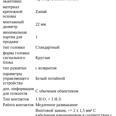
окантовки
материал
крепежной
Zamak
основы
монтажный
22 мм
диаметр
минимальная
партия для
1
продажи
тип головки
Стандартный
форма головки
сигнального
Круглая
блока
тип рукоятки
с возвратом
параметры
управляющего
Белый потайной
устройства
доп. информация
С обычным объективом
для толкателя
Тип контактов
1 Н.О. + 1 Н.З.
Работа контактов
Медленное размыкание
Винтовой зажим, <= 2 x 1,5 мм² С
кабельным наконечником в соответствии с