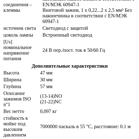
соединения –
EN/МЭК 60947-1
клеммы
Винтовой зажим, 1 x 0,22...2 x 2,5 мм² Без
наконечника в соответствии с EN/МЭК
60947-1
источник света
Светодиод с защитой
цоколь лампы
Встроенный светодиод
[Us]
номинальное
24 В пер./пост. ток в 50/60 Гц
напряжение
питания
Дополнительные характеристики
Высота
47 мм
Ширина
30 мм
Глубина
57 мм
Описание
(13-14)NO
зажимов ISO
(21-22)NC
n°1
Вес нетто
0,097 кг
стойкость к
мойке под
7000000 паскаль в 55 °C, расстояние: 0.1 м
высоким
давлением