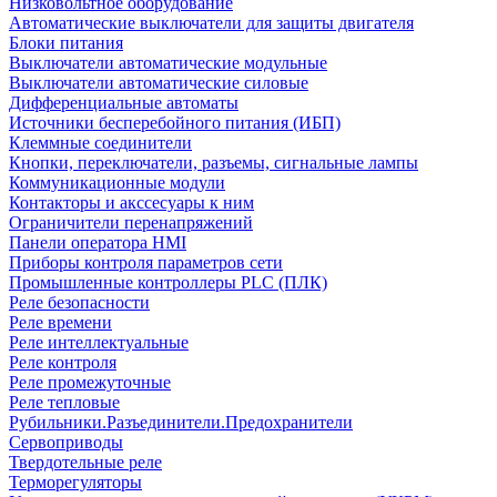
Низковольтное оборудование
Автоматические выключатели для защиты двигателя
Блоки питания
Выключатели автоматические модульные
Выключатели автоматические силовые
Дифференциальные автоматы
Источники бесперебойного питания (ИБП)
Клеммные соединители
Кнопки, переключатели, разъемы, сигнальные лампы
Коммуникационные модули
Контакторы и акссесуары к ним
Ограничители перенапряжений
Панели оператора HMI
Приборы контроля параметров сети
Промышленные контроллеры PLC (ПЛК)
Реле безопасности
Реле времени
Реле интеллектуальные
Реле контроля
Реле промежуточные
Реле тепловые
Рубильники.Разъединители.Предохранители
Сервоприводы
Твердотельные реле
Терморегуляторы