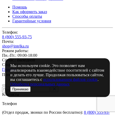
Помощь
Как оформить заказ
Способы оплаты
Гарантийные условия
Телефон:
8 (800) 555-93-75
Почта:
shop@intelka.ru
Режим работы:
Пн.-Пт.: 09:00-18:00
Сб.-Вс.: Выходной
Социальные сети:
Мы используем cookie. Это позволяет нам
Главная
Каталог
Поиск
Контакты
Ещё
анализировать взаимодействие посетителей с сайтом
Поиск
и делать его лучше. Продолжая пользоваться сайтом,
вы соглашаетесь с
использованием файлов cookie
.
Обработка персональных данных
Принимаю
Контакты
Телефон
(Отдел продаж, звонки по России бесплатно):
8 (800) 555-93-