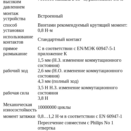
высоким
давлением
монтаж
Встроенный
устройства
способ
Винтами рекомендуемый крутящий момент:
установки
0,8 Н·м
использование
Стандартный контакт
контактов
прямое
С в соответствии с EN/МЭК 60947-5-1
размыкание
приложение К
1,5 мм (Н.З. изменение коммутационного
состояния)
рабочий ход
2,6 мм (Н.О. изменение коммутационного
состояния)
4,3 мм (полный ход)
3,5 Н Н.З. изменение коммутационного
рабочая сила
состояния
3,8 Н
Механическая
10000000 циклы
износостойкость
момент затяжки
0,8…1,2 Н·м в соответствии с EN 60947-1
Пересечение совместим с Philips No 1
отвертка