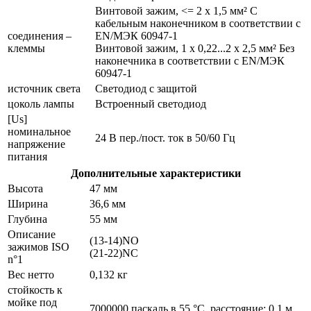
Винтовой зажим, <= 2 x 1,5 мм² С
кабельным наконечником в соответствии с
соединения –
EN/МЭК 60947-1
клеммы
Винтовой зажим, 1 x 0,22...2 x 2,5 мм² Без
наконечника в соответствии с EN/МЭК
60947-1
источник света
Светодиод с защитой
цоколь лампы
Встроенный светодиод
[Us]
номинальное
24 В пер./пост. ток в 50/60 Гц
напряжение
питания
Дополнительные характеристики
Высота
47 мм
Ширина
36,6 мм
Глубина
55 мм
Описание
(13-14)NO
зажимов ISO
(21-22)NC
n°1
Вес нетто
0,132 кг
стойкость к
мойке под
7000000 паскаль в 55 °C, расстояние: 0.1 м