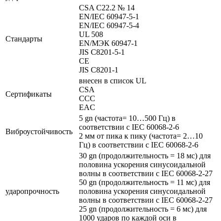
CSA C22.2 № 14
EN/IEC 60947-5-1
EN/IEC 60947-5-4
UL 508
Стандарты
EN/МЭК 60947-1
JIS C8201-5-1
CE
JIS C8201-1
внесен в список UL
CSA
Сертификаты
CCC
EAC
5 gn (частота= 10…500 Гц) в
соответствии с IEC 60068-2-6
Виброустойчивость
2 мм от пика к пику (частота= 2…10
Гц) в соответствии с IEC 60068-2-6
30 gn (продолжительность = 18 мс) для
половина ускорения синусоидальной
волны в соответствии с IEC 60068-2-27
50 gn (продолжительность = 11 мс) для
ударопрочность
половина ускорения синусоидальной
волны в соответствии с IEC 60068-2-27
25 gn (продолжительность = 6 мс) для
1000 ударов по каждой оси в