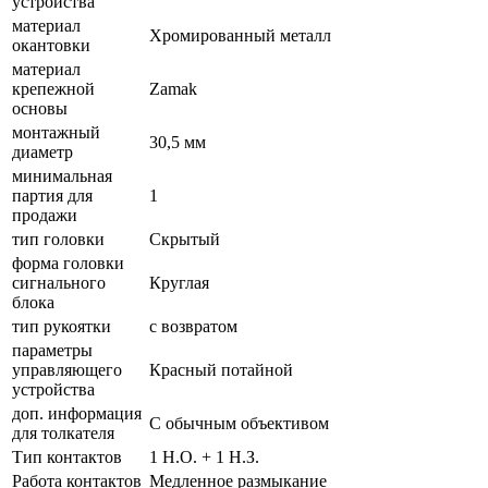
устройства
материал
Хромированный металл
окантовки
материал
крепежной
Zamak
основы
монтажный
30,5 мм
диаметр
минимальная
партия для
1
продажи
тип головки
Скрытый
форма головки
сигнального
Круглая
блока
тип рукоятки
с возвратом
параметры
управляющего
Красный потайной
устройства
доп. информация
С обычным объективом
для толкателя
Тип контактов
1 Н.О. + 1 Н.З.
Работа контактов
Медленное размыкание