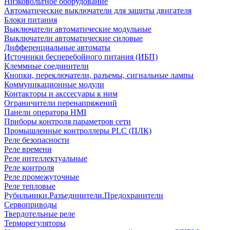
Низковольтное оборудование
Автоматические выключатели для защиты двигателя
Блоки питания
Выключатели автоматические модульные
Выключатели автоматические силовые
Дифференциальные автоматы
Источники бесперебойного питания (ИБП)
Клеммные соединители
Кнопки, переключатели, разъемы, сигнальные лампы
Коммуникационные модули
Контакторы и акссесуары к ним
Ограничители перенапряжений
Панели оператора HMI
Приборы контроля параметров сети
Промышленные контроллеры PLC (ПЛК)
Реле безопасности
Реле времени
Реле интеллектуальные
Реле контроля
Реле промежуточные
Реле тепловые
Рубильники.Разъединители.Предохранители
Сервоприводы
Твердотельные реле
Терморегуляторы