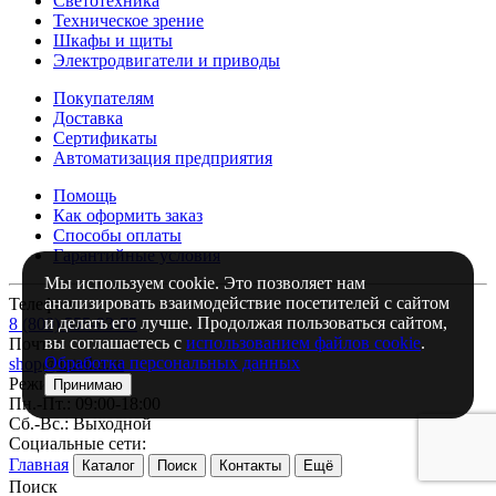
Светотехника
Техническое зрение
Шкафы и щиты
Электродвигатели и приводы
Покупателям
Доставка
Сертификаты
Автоматизация предприятия
Помощь
Как оформить заказ
Способы оплаты
Гарантийные условия
Мы используем cookie. Это позволяет нам
анализировать взаимодействие посетителей с сайтом
Телефон:
и делать его лучше. Продолжая пользоваться сайтом,
8 (800) 555-93-75
вы соглашаетесь с
использованием файлов cookie
.
Почта:
Обработка персональных данных
shop@intelka.ru
Режим работы:
Принимаю
Пн.-Пт.: 09:00-18:00
Сб.-Вс.: Выходной
Социальные сети:
Главная
Каталог
Поиск
Контакты
Ещё
Поиск