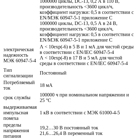
1000000 циклы, DC-13, 0,2 А в 110 В,
производительность <3600 цикл/ч,
коэффициент нагрузки: 0,5 в соответствии с
EN/МЭК 60947-5-1 приложение С
1000000 циклы, DC-13, 0,5 А в 24 В,
производительность <3600 цикл/ч,
коэффициент нагрузки: 0,5 в соответствии с
EN/МЭК 60947-5-1 приложение С
Λ < 10exp(-6) в 5 В и 1 мА для чистой среды
электрическая
в соответствии с EN/IEC 60947-5-4
надежность
Λ < 10exp(-8) в 17 В и 5 мА для чистой
МЭК 60947-5-4
среды в соответствии с EN/IEC 60947-5-4
Тип
Постоянный
сигнализации
Потребляемый
18 мА
ток
100000 ч при номинальном напряжении и
срок службы
25 °C
выдерживаемая
импульсная
1 кВ в соответствии с МЭК 61000-4-5
помеха
пределы
19,2…30 В постоянный ток
напряжения
21,6…26,4 В переменный ток
питания