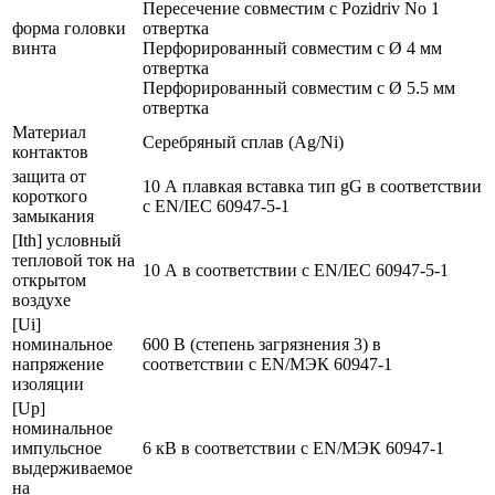
Пересечение совместим с Pozidriv No 1
форма головки
отвертка
винта
Перфорированный совместим с Ø 4 мм
отвертка
Перфорированный совместим с Ø 5.5 мм
отвертка
Материал
Серебряный сплав (Ag/Ni)
контактов
защита от
10 А плавкая вставка тип gG в соответствии
короткого
с EN/IEC 60947-5-1
замыкания
[Ith] условный
тепловой ток на
10 А в соответствии с EN/IEC 60947-5-1
открытом
воздухе
[Ui]
номинальное
600 В (степень загрязнения 3) в
напряжение
соответствии с EN/МЭК 60947-1
изоляции
[Up]
номинальное
импульсное
6 кВ в соответствии с EN/МЭК 60947-1
выдерживаемое
на